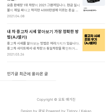
게 되었죠. 전체 장기렌터카 시장점유율 1위인 업체입
요즘 판매량 1위 차량이 2021 그랜저입니다. 현금 일시
니다. 2) SK 장기렌터카 AJ렌터카, 금호렌터카라는 이
불이 제일 싸다고 하지만 4000만원에 이르는 돈을 현
름은 들어보셨죠. 이 렌터카가 이제는 SK그룹으로 인
금으로 내는 것은 쉽지 않죠. 장기렌터카는 초기 납입금
2021.04.08
수되어 SK렌터카가 되었습니다. 이쪽 렌터카 업계에서
이 저렴해서 많이들 이용하고 계시는데요. 2021 그랜
도 잔뼈가 굵고 오래된 만큼 롯데와 치열한 경쟁을 하고
저 기준으로 장기렌터카 가격비교를 해봤습니다. 어떤
있습니다. 3) 아마존카 아직 잘 알려져있지는 않지만 이
곳이 저렴할지 궁금하네요. 1. 롯데 장기렌터카 신차장
내 차 중고차 시세 알아보기 가장 정확한 방
용해본 분들의 …
렌터카, 신차 장기렌터카로 어마어마한 홍보를 시작한
법(AJ셀카)
곳은 바로 롯데 장기렌터카입니다. 많은 분들 이야기
중고차 시세를 알아보는 방법은 여러가지가 있습니다.
가 롯데는 승인이 쉽게 난다고 하더라구요. 그리고 아무
중고차 사이트에서 내 차량과 동일차량을 확인하거나
래도 많이 취급하는 업체가 조금은 저렴하지 않을까 생
자동차 동호회 매물을 확인하는 방법이 있겠죠. 하지만
2021.03.26
각도 했구요. 롯데 장기렌터카 홈페이지에 들어가보니
이 역시 정확하지 않고 대략적인 시세 밖에 알 수 없습
프로모션이 딱 걸려있네요. 그랜저가 월 32만원의 솔깃
니다. 정확하게 시세를 알아야 내차 팔기 전 손해가 없
한 이야기… 요걸 클릭하고 나니, 현재 가능한 차량이
죠. 어떻게 하면 중고차 시세를 알아볼 수 있는지 자세
두 종류가 있네…
히 설명드리겠습니다. 중고차 시세 알아보려면? 중고차
인기글
최근에 올라온 글
시세는 참 어렵습니다. 같은 차량이 두 대가 있더라도
생산년도가 다르고, 키로수가 다르고, 외관이 다르고,
색상이 다릅니다. 완전 동일한 조건의 차량을 비교하기
가 쉽지 않죠. 보통 중고차 시세를 알아보기 위해 흔히
이런 방법을 사용합니다. 중고차 시세 알아보는 3가지
Copyright © 오토 매거진
방법 흔히 중고차 시세 알아보기 위해 많이 사용하는 방
법들입니다. 1. 중…
Design by 큐널
Powered by Tistory / Kakao