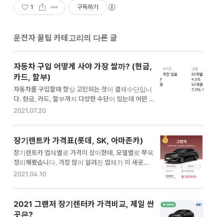
1
구독하기
운전자 꿀팁 카테고리의 다른 글
자동차 구입 어떻게 사야 가장 쌀까? (현금,
카드, 할부)
자동차를 구입할때 항상 고민되는 것이 결제수단입니
다. 현금, 카드, 할부까지 다양한 수단이 있는데 어떤 방
법으로 결제하는 것이 가장 저렴한지 비교분석해보겠
2021.07.20
습니다. 현금 일시불 결제 국산차 구입할 때 가장 저렴
한 방법으로 알려져있습니다. 결제 대금 전부를 현금으
로 내는 납부방식입니다. 하지만 현금 일시불로 하더라
장기렌트카 가격표(롯데, SK, 아마존카)
도 추가적인 혜택은 없습니다. 예를들어 그랜저 르블랑
장기렌트카 업체별로 가격이 상이한데, 모델별로 쭈욱
가격은 3500만원인데, 전액 현금으로 한다고 하더라
정리해봤습니다. 가장 많이 알려진 업체가 이 세곳인데
도 할인 혜택은 없습니다. 추가적인 할인을 받기 위해선
요. 장기렌터카 업체별 특징 1) 롯데 장기렌터카 신차
2021.04.10
신용카드사의 신차 일시불 상품을 이용하는 경우가 늘
장기렌터카, 신차장 등의 이름으로 장기렌터카 시장을
어나고 있습니다. 신차일시불 장점 : 신차대금을 카드
개척한(?)곳입니다. 그 전까지는 장기렌터카에 대한 인
일시불로 납부하면 현금 캐시백 혜택 단점 : 이벤트하는
지도가 아예 없었는데, 과감한 광고로 이제는 정말 많은
2021 그랜저 장기렌터카 가격비교, 제일 싼
카드가 없는 경우 신규 발급받아야 하는 번거로움 신용
분들이 차도 빌려쓰는 시대, 구독하는 시대라는 것을 알
곳은?
카드로 차량대금을 일시불로 납…