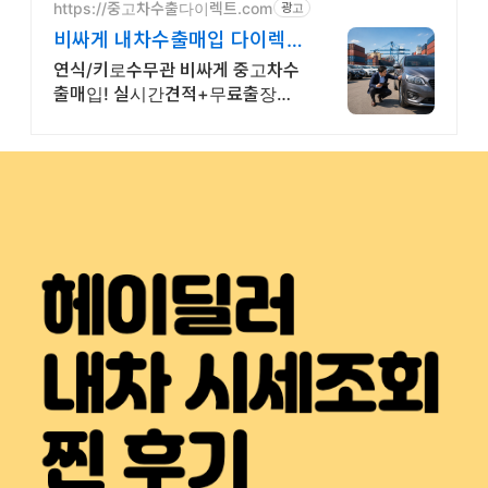
https://중고차수출다이렉트.com
광고
비싸게 내차수출매입 다이렉
트 최고가경쟁입찰, 고객후기
연식/키로수무관 비싸게 중고차수
인증
출매입! 실시간견적+무료출장매
입, 당일매각/현금지급 키로수/연
식높은 내차, 오래된 내차, 해외수
출로 다이렉트 말소까지! 논스톱1
분견적