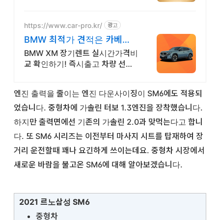
벤트 인증중고차 7만대이상! 찾아
가는 홈서비스! 낮은 할부이자율,
24시간실매물전산연동
https://www.car-pro.kr/
광고
BMW 최적가 견적은 카베이
BMW 특가차량 무료견적
BMW XM 장기렌트 실시간가격비
교 확인하기! 즉시출고 차량 선점!
특가차종! 수입차 최대 할인 견적!
온라인계약! 최적가 프로모션 차량
엔진 출력을 줄이는 엔진 다운사이징이 SM6에도 적용되
빠른출고 선점하세요.
었습니다. 중형차에 가솔린 터보 1.3엔진을 장착했습니다.
하지만 출력면에선 기존의 가솔린 2.0과 맞먹는다고 합니
다. 또 SM6 시리즈는 이전부터 마사지 시트를 탑재하여 장
거리 운전할때 꽤나 요긴하게 쓰이는데요. 중형차 시장에서
새로운 바람을 불고온 SM6에 대해 알아보겠습니다.
2021 르노삼성 SM6
중형차