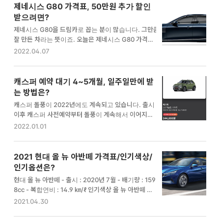
제네시스 G80 가격표, 50만원 추가 할인
받으려면?
제네시스 G80을 드림카로 꼽는 분이 많습니다. 그만큼
잘 만든 차라는 뜻이죠. 오늘은 제네시스 G80 가격표
와 50만원 할인 프로모션 정보를 같이 알려드릴게요.
2022.04.07
G80을 저렴하게 구입하시는데 도움이 되었으면 좋겠
습니다. 제네시스 G80 가격표 제네시스 라인업중 가장
인기 있는 모델을 꼽으라면 단연 G80이 아닐까 싶습니
캐스퍼 예약 대기 4~5개월, 일주일만에 받
다. 제네시스 G80 가격표를 보면 옵션과 가격이 합리
는 방법은?
적이라 수입차를 고려했던 분들도 제네시스로 돌아선
캐스퍼 돌풍이 2022년에도 계속되고 있습니다. 출시
다고 합니다. 최근에는 전기차 모델인 G80e도 출시되
이후 캐스퍼 사전예약부터 돌풍이 계속해서 이어지고
어서 인기몰이를 하고 있죠. 1. G80 가솔린 2.5 터보 제
있는데요. 여전히 차량을 받으려면 4~5개월은 기다려
2022.01.01
네시스에서 가장 많이 판매되는 모델이 바로 가솔린 2.
야 한다고 합니다. 마음에 드는 차량을 빠르게 받고 싶
5 터보 모델입니다. 가솔린 2.5라고 해도 터보 모델이
은데, 5개월 기다리는 것은 너무 지루하죠? 캐스퍼 예
라 시내 및 고속주행에 불편함이 없습니다. 게다가 저렴
약 후 빠르게 받을 수 있는 방법에 대해 정리해봤습니
2021 현대 올 뉴 아반떼 가격표/인기색상/
한 가격대…
다. 캐스퍼의 인기 캐스퍼 출시 전 사전예약 건수가 기
인기옵션은?
억나시나요? 무려 19,000대에 이르는 예약건수인데
현대 올 뉴 아반떼 - 출시 : 2020년 7월 - 배기량 : 159
이는 그랜저 사전예약을 뛰어넘는 수치였습니다. 그만
8cc - 복합연비 : 14.9 ㎞/ℓ 인기색상 올 뉴 아반떼 CN
큼 인기가 있다는 것이죠. 그런데 여전히 인기가 있어
7 인기색상 1위 : 폴라 화이트 2위 : 아마존 그레이 메탈
2021.04.30
생산량이 이를 따라오지 못하는 상황입니다. 2021년 1
릭 3위 : 플루이드 메탈릭 그레이 올 뉴 아반떼 CN7 내
2월 기준으로 지금 주문하면 4~5개월 후인 2022년 5
장재 색상 2021 현대 올 뉴 아반떼 가격표 및 인기옵션