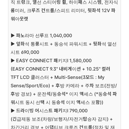
직 트렁크, 열선 스티어링 휠, 하이패스 시스템, 전자식
룸미러, 크루즈 컨트롤/스피드 리미터, 뒷좌석 12V 파
워아웃렛
▶ 파노라마 선루프
1,040,000
▶ 앞좌석 통풍시트 + 동승석 파워시트 + 뒷좌석 열선
시트
690,000
▶ EASY CONNECT 패키지Ⅰ
1,580,000
(EASY CONNECT 9.3" 내비게이션 + 10.25" 컬러
TFT LCD 클러스터 + Multi-Sense(3모드 : My
Sense/Sport/Eco) + 후방 카메라 + 주차 보조(전방/
후방 경보) + 운전석/동승석* 이지 액세스 (*동승석 파
워시트 동시 선택 시 동승석 이지 액세스 포함))
▶ 드라이빙 어시스트 패키지Ⅰ
790,000
(긴급제동 보조(차량/보행자/자전거탑승자 감지) +
차간거리 경보 + 어댑티브 크루즈 컨트롤(정차 및 재