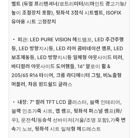
벨트 (듀얼 프리텐셔너/로드리미터/리마인드 경고기능/
높이 조절장치 포함), 뒷좌석 3점식 시트벨트, ISOFIX
유아용 시트 고정장치
・ 외관: LED PURE VISION 헤드램프, LED 주간주행
등, LED 방향지시등, LED 리어 콤비네이션 램프, LED
보조제동등, LED 방향지시등 일체형 아웃사이드 미러,
바디컬러 아웃사이드 도어핸들, 16" 알로이 휠 &
205/65 R16 타이어, 크롬 라디에이터 그릴, 비노출형
머플러, 차음 윈드쉴드 글라스
・ 내장: 7" 컬러 TFT LCD 클러스터, 블랙 인테리어,
블랙 인조가죽 시트, 맵 램프, 뒷좌석 퍼스널 램프(좌/
우), 운전석/동승석 선바이저(거울/조명 포함),가죽 변
속기 노브, 뒷좌석 시트 일체형 헤드레스트