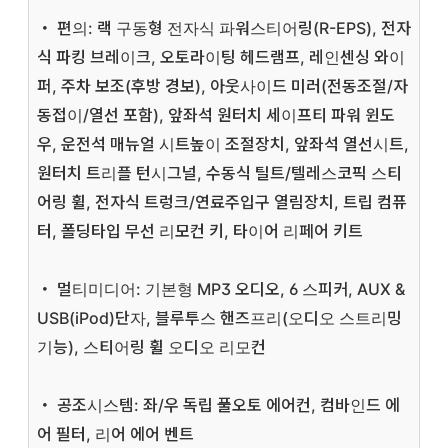
・ 편의: 랙 구동형 전자식 파워스티어링(R-EPS), 전자
식 파킹 브레이크, 오토라이팅 헤드램프, 레인센싱 와이
퍼, 주차 보조(후방 경보), 아웃사이드 미러(전동조절/자
동접이/열선 포함), 앞좌석 원터치 세이프티 파워 윈도
우, 운전석 매뉴얼 시트높이 조절장치, 앞좌석 열선시트,
원터치 트리플 턴시그널, 수동식 틸트/텔레스코픽 스티
어링 휠, 전자식 트렁크/연료주입구 열림장치, 트립 컴퓨
터, 폴딩타입 무선 리모컨 키, 타이어 리페어 키트
・ 멀티미디어: 기본형 MP3 오디오, 6 스피커, AUX &
USB(iPod)단자, 블루투스 핸즈프리(오디오 스트리밍
기능), 스티어링 휠 오디오 리모컨
・ 공조시스템: 좌/우 독립 풀오토 에어컨, 컴바인드 에
어 필터, 리어 에어 벤트